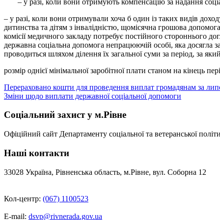
– у разі, коли вони отримують компенсацію за надання соціал
– у разі, коли вони отримували хоча б один із таких видів дохо
дитинства та дітям з інвалідністю, щомісячна грошова допомога 
комісії медичного закладу потребує постійного стороннього дог
державна соціальна допомога непрацюючій особі, яка досягла за
проводиться шляхом ділення їх загальної суми за період, за який
розмір однієї мінімальної заробітної плати станом на кінець пер
Навігація
Перераховано кошти для проведення виплат громадянам за лип
Зміни щодо виплати державної соціальної допомоги
записів
Соціальний захист у м.Рівне
Офіційний сайт Департаменту соціальної та ветеранської політи
Наші контакти
33028 Україна, Рівненська область, м.Рівне, вул. Соборна 12
Кол-центр:
(067) 1100523
E-mail:
dsvp@rivnerada.gov.ua