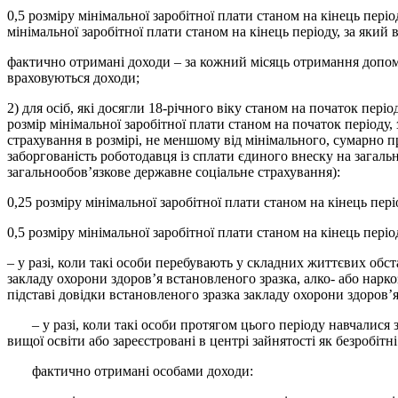
0,5 розміру мінімальної заробітної плати станом на кінець пері
мінімальної заробітної плати станом на кінець періоду, за який
фактично отримані доходи – за кожний місяць отримання допомог
враховуються доходи;
2) для осіб, які досягли 18-річного віку станом на початок пер
розмір мінімальної заробітної плати станом на початок періоду,
страхування в розмірі, не меншому від мінімального, сумарно п
заборгованість роботодавця із сплати єдиного внеску на загальн
загальнообов’язкове державне соціальне страхування):
0,25 розміру мінімальної заробітної плати станом на кінець пері
0,5 розміру мінімальної заробітної плати станом на кінець періо
– у разі, коли такі особи перебувають у складних життєвих обс
закладу охорони здоров’я встановленого зразка, алко- або нарк
підставі довідки встановленого зразка закладу охорони здоров’
– у разі, коли такі особи протягом цього періоду навчалися за
вищої освіти або зареєстровані в центрі зайнятості як безробіт
фактично отримані особами доходи: