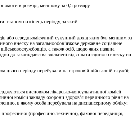
допомоги в розмірі, меншому за 0,5 розміру
ти станом на кінець періоду, за який
оходів або середньомісячний сукупний дохід яких був меншим за
єдиного внеску на загальнообов’язкове державне соціальне
 військовослужбовців, а також осіб, щодо яких наявна
ідно до законодавства звільнені від сплати єдиного внеску на
ягом цього періоду перебували на строковій військовій службі;
верджуються висновком лікарсько-консультативної комісії
ивної комісії закладу охорони здоров’я первинного рівня на
селенню, в якому особа перебувала на диспансерному обліку;
 професійної (професійно-технічної), фахової передвищої,