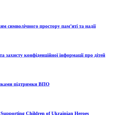
ям символічного простору пам’яті та надії
 захисту конфіденційної інформації про дітей
тиками підтримки ВПО
upporting Children of Ukrainian Heroes