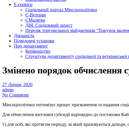
Е-сервіси
Соціальний портал Мінсоцполітики
Є-Ветеран
ЄМалятко
ДІЯ. Соціальний захист
Перелік торговельних майданчиків “Пакунок малю
Діяльність
Підвідомчі установи
Про департамент
Керівництво
Структура департаменту соціальної та ветеранської
Змінено порядок обчислення су
27 Липня, 2020
admin
No Comments
Мінсоцполітики оптимізує процес призначення та надання соці
Для обчислення житлової субсидії відповідно до постанови Каб
1) для осіб, які протягом періоду, за який враховуються доходи