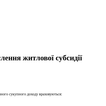
слення житлової субсидії
ячного сукупного доходу враховуються: