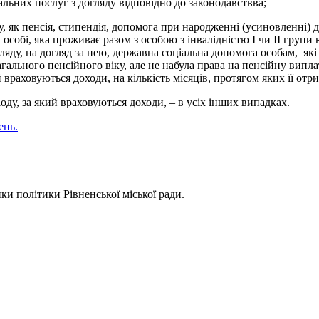
ьних послуг з догляду відповідно до законодавствва;
ду, як пенсія, стипендія, допомога при народженні (усиновленні)
особі, яка проживає разом з особою з інвалідністю I чи II групи 
ляду, на догляд за нею, державна соціальна допомога особам, які 
гального пенсійного віку, але не набула права на пенсійну випла
 враховуються доходи, на кількість місяців, протягом яких її отр
іоду, за який враховуються доходи, – в усіх інших випадках.
ень.
ки політики Рівненської міської ради.