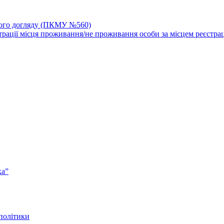
йного догляду (ПКМУ №560)
трації місця проживання/не проживання особи за місцем реєстрац
ка”
 політики