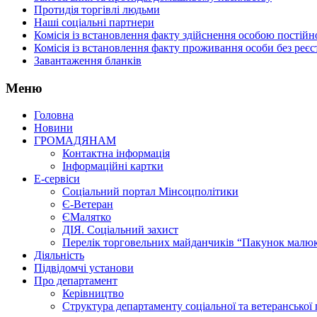
Протидія торгівлі людьми
Наші соціальні партнери
Комісія із встановлення факту здійснення особою пості
Комісія із встановлення факту проживання особи без реєс
Завантаження бланків
Меню
Головна
Новини
ГРОМАДЯНАМ
Контактна інформація
Інформаційні картки
Е-сервіси
Соціальний портал Мінсоцполітики
Є-Ветеран
ЄМалятко
ДІЯ. Соціальний захист
Перелік торговельних майданчиків “Пакунок малю
Діяльність
Підвідомчі установи
Про департамент
Керівництво
Структура департаменту соціальної та ветеранської