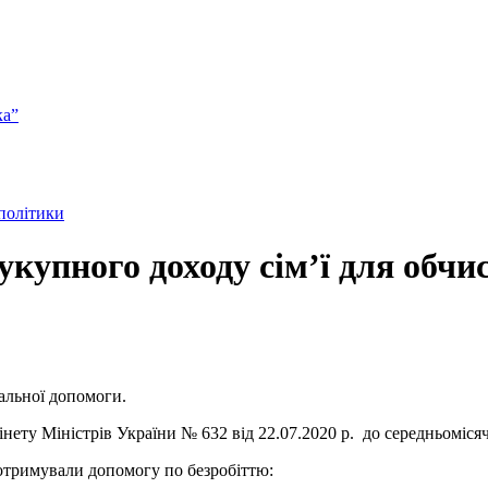
ка”
 політики
купного доходу сім’ї для обчи
альної допомоги.
інету Міністрів України № 632 від 22.07.2020 р. до середньоміс
, отримували допомогу по безробіттю: