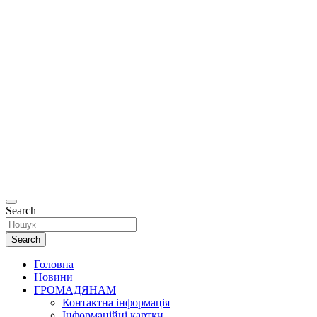
Офіційний
сайт
Департаменту
соціальної та
ветеранської
політики
Рівненської
міської ради.
Search
Search
Головна
Новини
ГРОМАДЯНАМ
Контактна інформація
Інформаційні картки