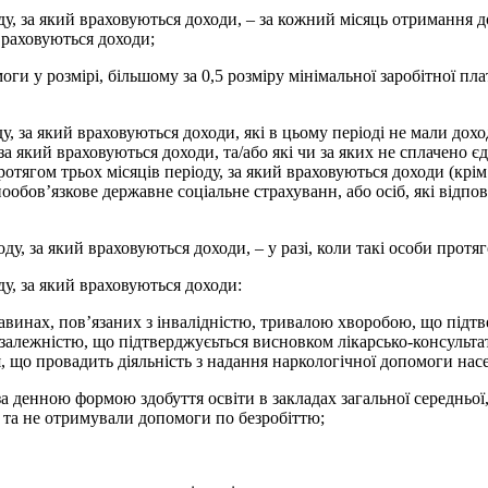
оду, за який враховуються доходи, – за кожний місяць отримання 
 враховуються доходи;
и у розмірі, більшому за 0,5 розміру мінімальної заробітної пла
іоду, за який враховуються доходи, які в цьому періоді не мали д
 за який враховуються доходи, та/або які чи за яких не сплачено 
ротягом трьох місяців періоду, за який враховуються доходи (крім
ообов’язкове державне соціальне страхуванн, або осіб, які відпов
оду, за який враховуються доходи, – у разі, коли такі особи прот
ду, за який враховуються доходи:
тавинах, пов’язаних з інвалідністю, тривалою хворобою, що підт
озалежністю, що підтверджуєьться висновком лікарсько-консультат
я, що провадить діяльність з надання наркологічної допомоги на
 денною формою здобуття освіти в закладах загальної середньої,
ні та не отримували допомоги по безробіттю;