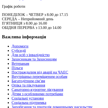
Графік роботи
ПОНЕДІЛОК – ЧЕТВЕР з 8.00 до 17.15
СЕРЕДА – Неприйомний день
П’ЯТНИЦЯ з 8.00 до 16.00
ОБІДНЯ ПЕРЕРВА з 13.00 до 14.00
Важлива інформація
Допомоги
Субсидії
Для осіб з інвалідністю
Захисникам та Захисницям
Ветеранам
Пільги
Постраждалим від аварії на ЧАЕС
Внутрішньо переміщеним особам
Багатодітним сім’ям
Опіка та піклування
Санаторно-курортне лікування
Дітям з особливими потребами
Соціальні установи
Соціальна підтримка
Запобігання та протидія домашньому насильству