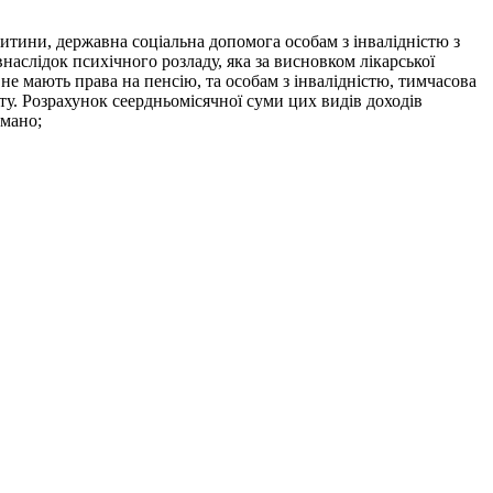
 дитини, державна соціальна допомога особам з інвалідністю з
внаслідок психічного розладу, яка за висновком лікарської
не мають права на пенсію, та особам з інвалідністю, тимчасова
ту. Розрахунок сеердньомісячної суми цих видів доходів
имано;