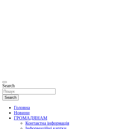
Офіційний
сайт
Департаменту
соціальної та
ветеранської
політики
Рівненської
міської ради.
Search
Search
Головна
Новини
ГРОМАДЯНАМ
Контактна інформація
Інформаційні картки