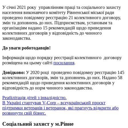
У січні 2021 року управлінням праці та соціального захисту
населення виконавчого комітету Рівненської міської ради
проведено повідомну реєстрацію 21 колективного договору,
змін та доповнень до них. Підприємствам, установам та
організаціям надано 15 рекомендацій щодо приведення
колективних договорів у відповідність до чинного
законодавства.
До уваги роботодавців!
Інформація щодо порядку реєстрації колективного договору
розміщена на цьому сайті
посилання
.
Довідково:
У 2020 році проведено повідомну реєстрацію 145
колективних договорів, змін та доповнень до них. Надано 58
рекомендацій щодо приведення колективних договорів у
відповідність до норм чинного законодавства.
Навігація
Реабілітація дітей з інвалідністю.
В Україні стартував V-Corp – всеукраїнський проєкт
записів
підтримки ветеранів і ветеранок, які прагнуть відкрити або
розвинути свій бізнес.
Соціальний захист у м.Рівне