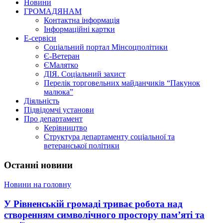
Новини
ГРОМАДЯНАМ
Контактна інформація
Інформаційні картки
Е-сервіси
Соціальний портал Мінсоцполітики
Є-Ветеран
ЄМалятко
ДІЯ. Соціальний захист
Перелік торговельних майданчиків “Пакунок
малюка”
Діяльність
Підвідомчі установи
Про департамент
Керівництво
Структура департаменту соціальної та
ветеранської політики
Останні новини
Новини на головну
У Рівненській громаді триває робота над
створенням символічного простору пам’яті та