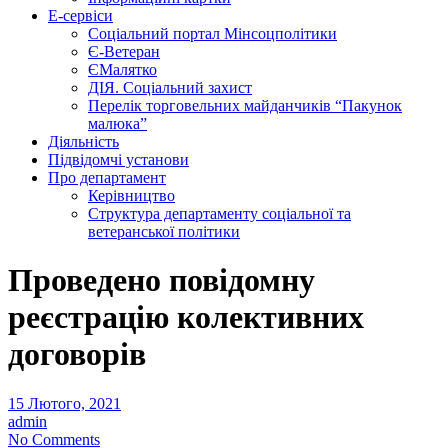
Е-сервіси
Соціальний портал Мінсоцполітики
Є-Ветеран
ЄМалятко
ДІЯ. Соціальний захист
Перелік торговельних майданчиків “Пакунок
малюка”
Діяльність
Підвідомчі установи
Про департамент
Керівництво
Структура департаменту соціальної та
ветеранської політики
Проведено повідомну
реєстрацію колективних
договорів
15 Лютого, 2021
admin
No Comments