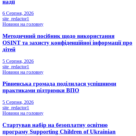
надії
6 Серпня, 2026
site_redactor1
Новини на головну
Методичний посібник щодо використання
OSINT та захисту конфіденційної інформації про
дітей
5 Серпня, 2026
site_redactor1
Новини на головну
Рівненська громада поділилася успішними
практиками підтримки ВПО
5 Серпня, 2026
site_redactor1
Новини на головну
Стартував набір на безоплатну освітню
програму Supporting Children of Ukrainian