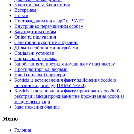
Захисникам та Захисницям
Ветеранам
Пільги
Постраждалим від аварії на ЧАЕС
Внутрішньо переміщеним особам
Багатодітним сім’ям
Опіка та піклування
Санаторно-курортне лікування
Дітям з особливими потребами
Соціальні установи
Соціальна підтримка
Запобігання та протидія домашньому насильству
Протидія торгівлі людьми
Наші соціальні партнери
Комісія із встановлення факту здійснення особою
постійного догляду (ПКМУ №560)
Комісія із встановлення факту проживання особи без
реєстрації місця проживання/не проживання особи за
місцем реєстрації
Завантаження бланків
Меню
Головна