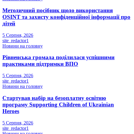
Методичний посібник щодо використання
OSINT та захисту конфіденційної інформації про
дітей
5 Серпня, 2026
site_redactor1
Новини на головну
Рівненська громада поділилася успішними
практиками підтримки ВПО
5 Серпня, 2026
site_redactor1
Новини на головну
Стартував набір на безоплатну освітню
програму Supporting Children of Ukrainian
Heroes
5 Серпня, 2026
site_redactor1
Новини на головну