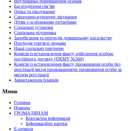
Внутрішньо переміщеним особам
Багатодітним сім’ям
Опіка та піклування
Санаторно-курортне лікування
Дітям з особливими потребами
Соціальні установи
Соціальна підтримка
Запобігання та протидія домашньому насильству
Протидія торгівлі людьми
Наші соціальні партнери
Комісія із встановлення факту здійснення особою
постійного догляду (ПКМУ №560)
Комісія із встановлення факту проживання особи без
реєстрації місця проживання/не проживання особи за
місцем реєстрації
Завантаження бланків
Меню
Головна
Новини
ГРОМАДЯНАМ
Контактна інформація
Інформаційні картки
Е-сервіси