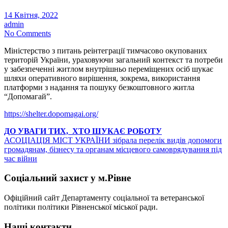
14 Квітня, 2022
admin
No Comments
Міністерство з питань реінтеграції тимчасово окупованих
територій України, ураховуючи загальний контекст та потреби
у забезпеченні житлом внутрішньо переміщених осіб шукає
шляхи оперативного вирішення, зокрема, використання
платформи з надання та пошуку безкоштовного житла
“Допомагай”.
https://shelter.dopomagai.org/
Навігація
ДО УВАГИ ТИХ, ХТО ШУКАЄ РОБОТУ
АСОЦІАЦІЯ МІСТ УКРАЇНИ зібрала перелік видів допомоги
записів
громадянам, бізнесу та органам місцевого самоврядування під
час війни
Соціальний захист у м.Рівне
Офіційний сайт Департаменту соціальної та ветеранської
політики політики Рівненської міської ради.
Наші контакти