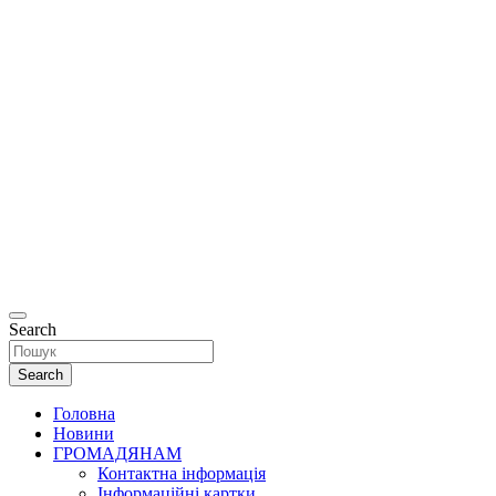
Офіційний
сайт
Департаменту
соціальної та
ветеранської
політики
Рівненської
міської ради.
Search
Search
Головна
Новини
ГРОМАДЯНАМ
Контактна інформація
Інформаційні картки