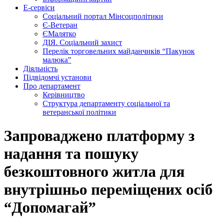
Е-сервіси
Соціальний портал Мінсоцполітики
Є-Ветеран
ЄМалятко
ДІЯ. Соціальний захист
Перелік торговельних майданчиків “Пакунок
малюка”
Діяльність
Підвідомчі установи
Про департамент
Керівництво
Структура департаменту соціальної та
ветеранської політики
Запроваджено платформу з
надання та пошуку
безкоштовного житла для
внутрішньо переміщених осіб
“Допомагай”