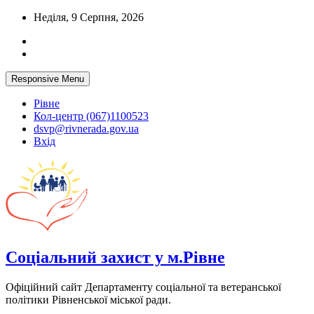
Skip
Неділя, 9 Серпня, 2026
to
content
Responsive Menu
Рівне
Кол-центр (067)1100523
dsvp@rivnerada.gov.ua
Вхід
Соціальний захист у м.Рівне
Офіційний сайт Департаменту соціальної та ветеранської
політики Рівненської міської ради.