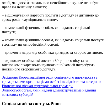
особі, яка досягла загального пенсійного віку, але не набула
права на пенсійну виплату;
– відшкодування вартості послуги з догляду за дитиною до
трьох років «муніципальна няня»;
– компенсації фізичним особам, які надають соціальні
послуги;
– компенсації фізичним особам, які надають соціальні послуги
з догляду на непрофесійній основі;
– допомоги на догляд особі, яка доглядає за хворою дитиною;
– одиноким особам, які досягли 80-річного віку та за
висновком лікарсько-консультативної комісії потребують
постійного стороннього догляду.
Навігація
Засідання Координаційної ради соціального партнерства з
громадськими організаціями осіб з інвалідністю та ветеранів
записів
Рівненської міської територіальної громади
Змінюється орган, який надалі адмініструватиме надання
житлових субсидій.
Соціальний захист у м.Рівне