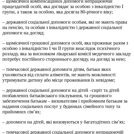
– щомісячної компенсаційної допомоги непрацюючій
працездатній особі, яка доглядає за особою з інвалідністю І
групи, а також за особою, яка досягла 80-річного віку;
– державної соціальної допомоги особам, які не мають права
на пенсію, та особам з інвалідністю і державної соціальної
допомоги на догляд;
– щомісячної грошової допомоги особі, яка проживає разом з
особою з інвалідністю I чи II групи внаслідок психічного
розладу, яка за висновком лікарської комісії медичного закладу
потребує постійного стороннього догляду, на догляд за нею;
– тимчасової державної допомоги дітям, батьки яких
ухиляються від сплати аліментів, не мають можливості
утримувати дитину або місце проживання їх невідоме;
– державної соціальної допомоги на дітей –сиріт та дітей
позбавлених батьківського піклування, та грошового
забезпечення батькам – вихователям і прийомним батькам за
надання соціальних послуг у будинках сімейного типу та
прийомних сім’ях;
– допомоги на дітей, які виховуються у багатодітних сім’ях;
– тимчасової державної соціальної допомоги непрацюючій