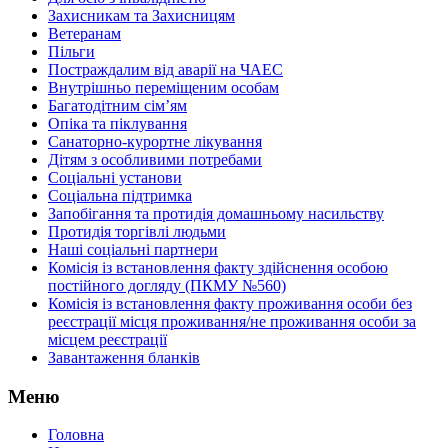
Захисникам та Захисницям
Ветеранам
Пільги
Постраждалим від аварії на ЧАЕС
Внутрішньо переміщеним особам
Багатодітним сім’ям
Опіка та піклування
Санаторно-курортне лікування
Дітям з особливими потребами
Соціальні установи
Соціальна підтримка
Запобігання та протидія домашньому насильству
Протидія торгівлі людьми
Наші соціальні партнери
Комісія із встановлення факту здійснення особою
постійного догляду (ПКМУ №560)
Комісія із встановлення факту проживання особи без
реєстрації місця проживання/не проживання особи за
місцем реєстрації
Завантаження бланків
Меню
Головна