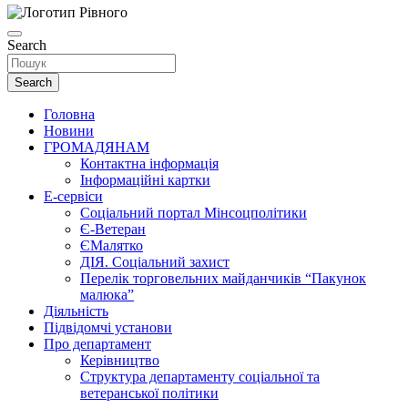
Search
Search
Головна
Новини
ГРОМАДЯНАМ
Контактна інформація
Інформаційні картки
Е-сервіси
Соціальний портал Мінсоцполітики
Є-Ветеран
ЄМалятко
ДІЯ. Соціальний захист
Перелік торговельних майданчиків “Пакунок
малюка”
Діяльність
Підвідомчі установи
Про департамент
Керівництво
Структура департаменту соціальної та
ветеранської політики