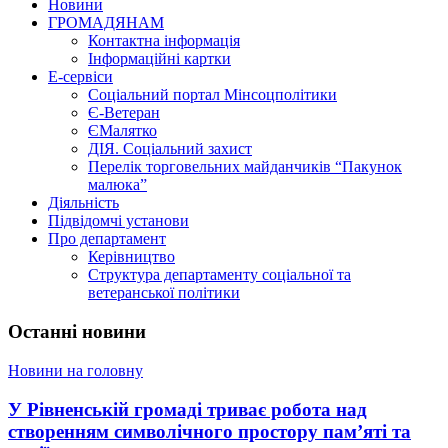
Новини
ГРОМАДЯНАМ
Контактна інформація
Інформаційні картки
Е-сервіси
Соціальний портал Мінсоцполітики
Є-Ветеран
ЄМалятко
ДІЯ. Соціальний захист
Перелік торговельних майданчиків “Пакунок
малюка”
Діяльність
Підвідомчі установи
Про департамент
Керівництво
Структура департаменту соціальної та
ветеранської політики
Останні новини
Новини на головну
У Рівненській громаді триває робота над
створенням символічного простору пам’яті та