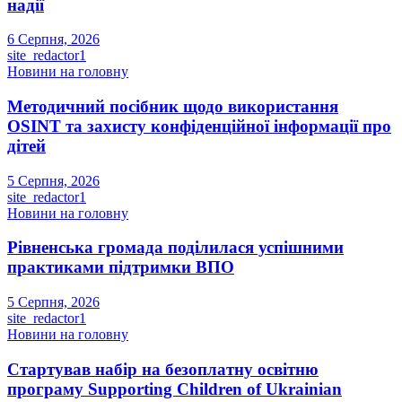
надії
6 Серпня, 2026
site_redactor1
Новини на головну
Методичний посібник щодо використання
OSINT та захисту конфіденційної інформації про
дітей
5 Серпня, 2026
site_redactor1
Новини на головну
Рівненська громада поділилася успішними
практиками підтримки ВПО
5 Серпня, 2026
site_redactor1
Новини на головну
Стартував набір на безоплатну освітню
програму Supporting Children of Ukrainian