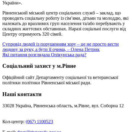
України».
Рівненський міський центр соціальних служб – заклад, що
проводить соціальну роботу із сім’ями, дітьми та молоддю, які
належать до вразливих груп населення та/або перебувають у
складних життєвих обставинах. Наразі соціальні послуги від
Центру отримують 320 сімей.
Навігація
Супровід людей із порушенням зору – це не просто вести
людину за руку, а бути її очима, – Олена Петрик
записів
Які питання розглядала Опікунська рада?
Соціальний захист у м.Рівне
Офіційний сайт Департаменту соціальної та ветеранської
політики політики Рівненської міської ради.
Наші контакти
33028 Україна, Рівненська область, м.Рівне, вул. Соборна 12
Кол-центр:
(067) 1100523