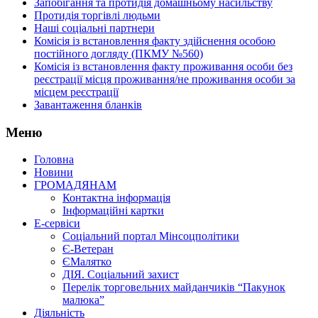
Запобігання та протидія домашньому насильству
Протидія торгівлі людьми
Наші соціальні партнери
Комісія із встановлення факту здійснення особою
постійного догляду (ПКМУ №560)
Комісія із встановлення факту проживання особи без
реєстрації місця проживання/не проживання особи за
місцем реєстрації
Завантаження бланків
Меню
Головна
Новини
ГРОМАДЯНАМ
Контактна інформація
Інформаційні картки
Е-сервіси
Соціальний портал Мінсоцполітики
Є-Ветеран
ЄМалятко
ДІЯ. Соціальний захист
Перелік торговельних майданчиків “Пакунок
малюка”
Діяльність