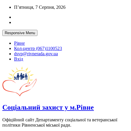
Skip
П’ятниця, 7 Серпня, 2026
to
content
Responsive Menu
Рівне
Кол-центр (067)1100523
dsvp@rivnerada.gov.ua
Вхід
Соціальний захист у м.Рівне
Офіційний сайт Департаменту соціальної та ветеранської
політики Рівненської міської ради.