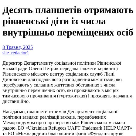
Десять планшетів отримають
рівненські діти із числа
внутрішньо переміщених осіб
8 Травня, 2025
site_redactor1
Директор Департаменту соціальної політики Рівненської
міської ради Олена Петрик передала гаджети керівниці
Рівненського міського центру соціальних служб Ліані
Диновській для подальшого розподілення між дітьми, які
перебувають у складних життєвих обставинах з числа
внутрішньо переміщених осіб, які проживають в місцях
тимчасового проживання (гуртожитках) і проходять навчання
дистанційно.
Нагадаємо, планшети отримав Департамент соціальної
політики завдяки реалізації заходів, передбачених
Меморандумом про партнерство між Рівненською міською
радою, БО «Ukrainian Refugees UAPT Trademark HELP UAPT»
та БО «Міжнародний благодійний фонд «Фундація друзів