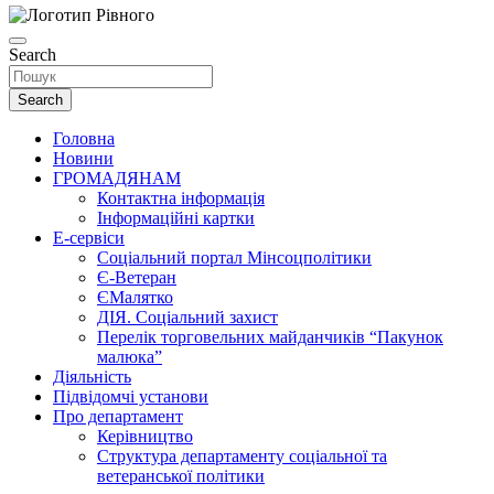
Search
Search
Головна
Новини
ГРОМАДЯНАМ
Контактна інформація
Інформаційні картки
Е-сервіси
Соціальний портал Мінсоцполітики
Є-Ветеран
ЄМалятко
ДІЯ. Соціальний захист
Перелік торговельних майданчиків “Пакунок
малюка”
Діяльність
Підвідомчі установи
Про департамент
Керівництво
Структура департаменту соціальної та
ветеранської політики