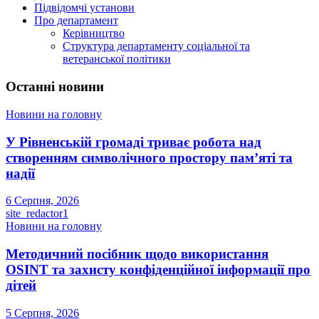
Підвідомчі установи
Про департамент
Керівництво
Структура департаменту соціальної та
ветеранської політики
Останні новини
Новини на головну
У Рівненській громаді триває робота над
створенням символічного простору пам’яті та
надії
6 Серпня, 2026
site_redactor1
Новини на головну
Методичний посібник щодо використання
OSINT та захисту конфіденційної інформації про
дітей
5 Серпня, 2026