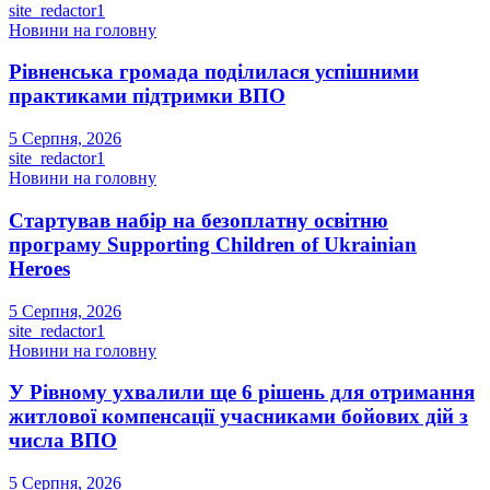
site_redactor1
Новини на головну
Рівненська громада поділилася успішними
практиками підтримки ВПО
5 Серпня, 2026
site_redactor1
Новини на головну
Стартував набір на безоплатну освітню
програму Supporting Children of Ukrainian
Heroes
5 Серпня, 2026
site_redactor1
Новини на головну
У Рівному ухвалили ще 6 рішень для отримання
житлової компенсації учасниками бойових дій з
числа ВПО
5 Серпня, 2026