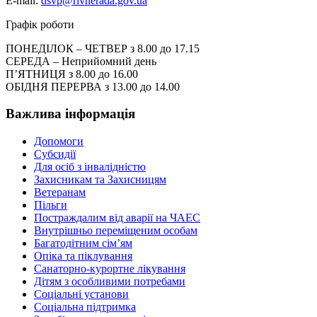
E-mail:
dsvp@rivnerada.gov.ua
Графік роботи
ПОНЕДІЛОК – ЧЕТВЕР з 8.00 до 17.15
СЕРЕДА – Неприйомний день
П’ЯТНИЦЯ з 8.00 до 16.00
ОБІДНЯ ПЕРЕРВА з 13.00 до 14.00
Важлива інформація
Допомоги
Субсидії
Для осіб з інвалідністю
Захисникам та Захисницям
Ветеранам
Пільги
Постраждалим від аварії на ЧАЕС
Внутрішньо переміщеним особам
Багатодітним сім’ям
Опіка та піклування
Санаторно-курортне лікування
Дітям з особливими потребами
Соціальні установи
Соціальна підтримка