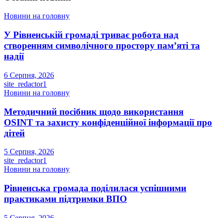
Новини на головну
У Рівненській громаді триває робота над
створенням символічного простору пам’яті та
надії
6 Серпня, 2026
site_redactor1
Новини на головну
Методичний посібник щодо використання
OSINT та захисту конфіденційної інформації про
дітей
5 Серпня, 2026
site_redactor1
Новини на головну
Рівненська громада поділилася успішними
практиками підтримки ВПО
5 Серпня, 2026