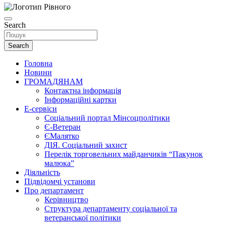
Search
Search
Головна
Новини
ГРОМАДЯНАМ
Контактна інформація
Інформаційні картки
Е-сервіси
Соціальний портал Мінсоцполітики
Є-Ветеран
ЄМалятко
ДІЯ. Соціальний захист
Перелік торговельних майданчиків “Пакунок
малюка”
Діяльність
Підвідомчі установи
Про департамент
Керівництво
Структура департаменту соціальної та
ветеранської політики