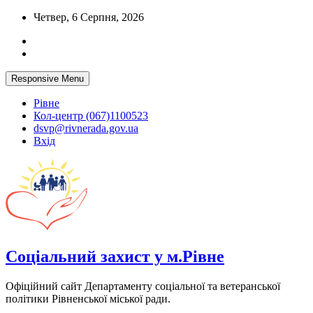
Skip
Четвер, 6 Серпня, 2026
to
content
Responsive Menu
Рівне
Кол-центр (067)1100523
dsvp@rivnerada.gov.ua
Вхід
Соціальний захист у м.Рівне
Офіційний сайт Департаменту соціальної та ветеранської
політики Рівненської міської ради.