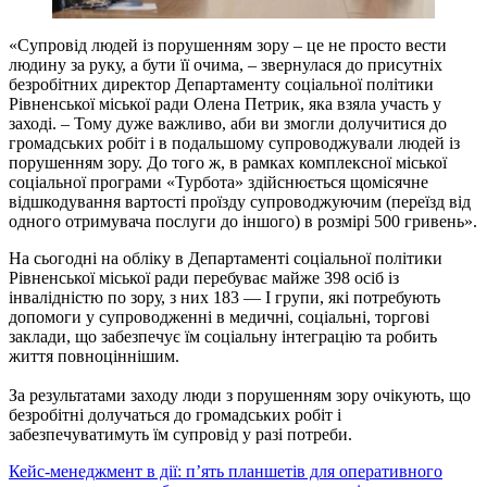
«Супровід людей із порушенням зору – це не просто вести
людину за руку, а бути її очима, – звернулася до присутніх
безробітних директор Департаменту соціальної політики
Рівненської міської ради Олена Петрик, яка взяла участь у
заході. – Тому дуже важливо, аби ви змогли долучитися до
громадських робіт і в подальшому супроводжували людей із
порушенням зору. До того ж, в рамках комплексної міської
соціальної програми «Турбота» здійснюється щомісячне
відшкодування вартості проїзду супроводжуючим (переїзд від
одного отримувача послуги до іншого) в розмірі 500 гривень».
На сьогодні на обліку в Департаменті соціальної політики
Рівненської міської ради перебуває майже 398 осіб із
інвалідністю по зору, з них 183 — І групи, які потребують
допомоги у супроводженні в медичні, соціальні, торгові
заклади, що забезпечує їм соціальну інтеграцію та робить
життя повноціннішим.
За результатами заходу люди з порушенням зору очікують, що
безробітні долучаться до громадських робіт і
забезпечуватимуть їм супровід у разі потреби.
Навігація
Кейс-менеджмент в дії: п’ять планшетів для оперативного