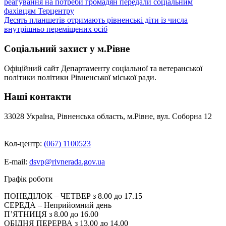
реагування на потреби громадян передали соціальним
записів
фахівцям Терцентру
Десять планшетів отримають рівненські діти із числа
внутрішньо переміщених осіб
Соціальний захист у м.Рівне
Офіційний сайт Департаменту соціальної та ветеранської
політики політики Рівненської міської ради.
Наші контакти
33028 Україна, Рівненська область, м.Рівне, вул. Соборна 12
Кол-центр:
(067) 1100523
E-mail:
dsvp@rivnerada.gov.ua
Графік роботи
ПОНЕДІЛОК – ЧЕТВЕР з 8.00 до 17.15
СЕРЕДА – Неприйомний день
П’ЯТНИЦЯ з 8.00 до 16.00
ОБІДНЯ ПЕРЕРВА з 13.00 до 14.00