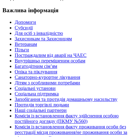
Важлива інформація
Допомоги
Субсидії
Для осіб з інвалідністю
Захисникам та Захисницям
Ветеранам
Пільги
Постраждалим від аварії на ЧАЕС
Внутрішньо переміщеним особам
Багатодітним сім’ям
Опіка та піклування
Санаторно-курортне лікування
Дітям з особливими потребами
Соціальні установи
Соціальна підтримка
Запобігання та протидія домашньому насильству
Протидія торгівлі людьми
Наші соціальні партнери
Комісія із встановлення факту здійснення особою
постійного догляду (ПКМУ №560)
Комісія із встановлення факту проживання особи без
реєстрації місця проживання/не проживання особи за