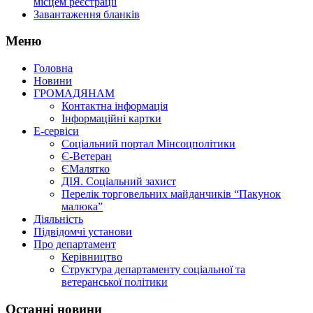
місцем реєстрації
Завантаження бланків
Меню
Головна
Новини
ГРОМАДЯНАМ
Контактна інформація
Інформаційні картки
Е-сервіси
Соціальний портал Мінсоцполітики
Є-Ветеран
ЄМалятко
ДІЯ. Соціальний захист
Перелік торговельних майданчиків “Пакунок
малюка”
Діяльність
Підвідомчі установи
Про департамент
Керівництво
Структура департаменту соціальної та
ветеранської політики
Останні новини