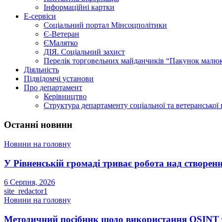
Інформаційні картки
Е-сервіси
Соціальний портал Мінсоцполітики
Є-Ветеран
ЄМалятко
ДІЯ. Соціальний захист
Перелік торговельних майданчиків “Пакунок малю
Діяльність
Підвідомчі установи
Про департамент
Керівництво
Структура департаменту соціальної та ветеранської
Останні новини
Новини на головну
У Рівненській громаді триває робота над створенн
6 Серпня, 2026
site_redactor1
Новини на головну
Методичний посібник щодо використання OSINT та