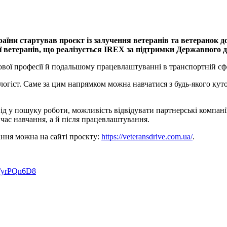
раїни стартував проєкт із залучення ветеранів та ветеранок д
ії ветеранів, що реалізується IREX за підтримки Державног
нової професії й подальшому працевлаштуванні в транспортній сф
огіст. Саме за цим напрямком можна навчатися з будь-якого кут
д у пошуку роботи, можливість відвідувати партнерські компані
 час навчання, а й після працевлаштування.
ання можна на сайті проєкту:
https://veteransdrive.com.ua/
.
ly/yrPQn6D8