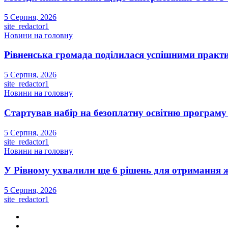
5 Серпня, 2026
site_redactor1
Новини на головну
Рівненська громада поділилася успішними прак
5 Серпня, 2026
site_redactor1
Новини на головну
Стартував набір на безоплатну освітню програму S
5 Серпня, 2026
site_redactor1
Новини на головну
У Рівному ухвалили ще 6 рішень для отримання ж
5 Серпня, 2026
site_redactor1