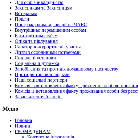
Для осіб з інвалідністю
Захисникам та Захисницям
Ветеранам
Пільги
Постраждалим від аварії на ЧАЕС
Внутрішньо переміщеним особам
Багатодітним сім’ям
Опіка та піклування
Санаторно-курортне лікування
Дітям з особливими потребами
Соціальні установи
Соціальна підтримка
Запобігання та протидія домашньому насильству
Протидія торгівлі людьми
Наші соціальні партнери
Комісія із встановлення факту здійснення особою пості
Комісія із встановлення факту проживання особи без реєс
Завантаження бланків
Меню
Головна
Новини
ГРОМАДЯНАМ
Контактна інформація