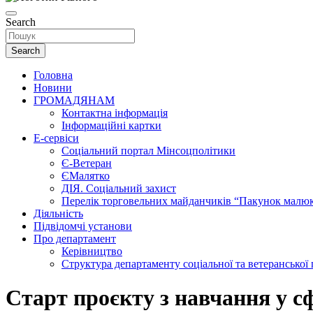
Search
Search
Головна
Новини
ГРОМАДЯНАМ
Контактна інформація
Інформаційні картки
Е-сервіси
Соціальний портал Мінсоцполітики
Є-Ветеран
ЄМалятко
ДІЯ. Соціальний захист
Перелік торговельних майданчиків “Пакунок малю
Діяльність
Підвідомчі установи
Про департамент
Керівництво
Структура департаменту соціальної та ветеранської
Старт проєкту з навчання у сф