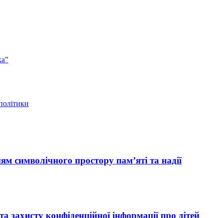
ка”
 політики
ям символічного простору пам’яті та надії
 захисту конфіденційної інформації про дітей