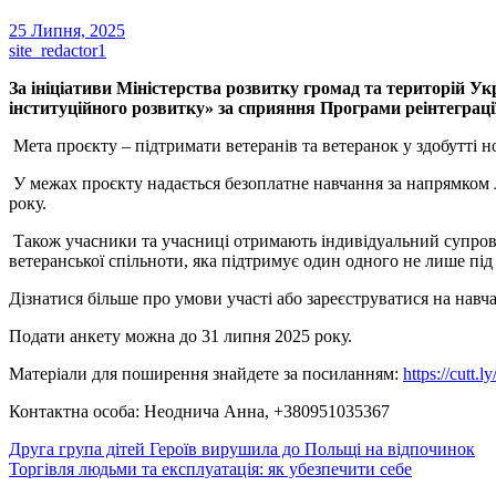
25 Липня, 2025
site_redactor1
За ініціативи Міністерства розвитку громад та територій Ук
інституційного розвитку» за сприяння Програми реінтеграц
Мета проєкту – підтримати ветеранів та ветеранок у здобутті 
У межах проєкту надається безоплатне навчання за напрямком л
року.
Також учасники та учасниці отримають індивідуальний супрові
ветеранської спільноти, яка підтримує один одного не лише під
Дізнатися більше про умови участі або зареєструватися на навч
Подати анкету можна до 31 липня 2025 року.
Матеріали для поширення знайдете за посиланням:
https://cutt.
Контактна особа: Неоднича Анна, +380951035367
Навігація
Друга група дітей Героїв вирушила до Польщі на відпочинок
Торгівля людьми та експлуатація: як убезпечити себе
записів