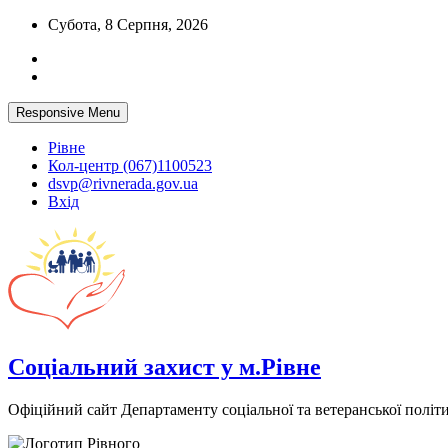
Skip
Субота, 8 Серпня, 2026
to
content
Responsive Menu
Рівне
Кол-центр (067)1100523
dsvp@rivnerada.gov.ua
Вхід
Соціальний захист у м.Рівне
Офіційний сайт Департаменту соціальної та ветеранської політи