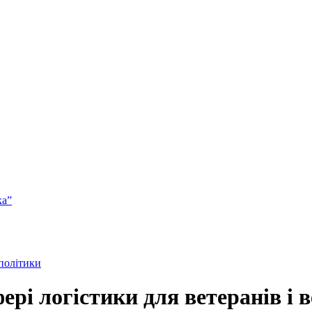
ка”
 політики
ері логістики для ветеранів і 