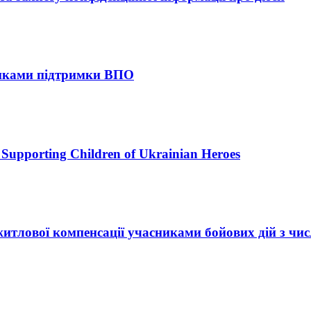
тиками підтримки ВПО
upporting Children of Ukrainian Heroes
итлової компенсації учасниками бойових дій з ч