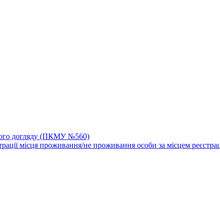
йного догляду (ПКМУ №560)
трації місця проживання/не проживання особи за місцем реєстрац