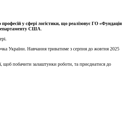
о професій у сфері логістики, що реалізовує ГО «Фундація
о департаменту США
.
ері.
очка України. Навчання триватиме з серпня до жовтня 2025
ї, щоб побачити залаштунки роботи, та приєднатися до