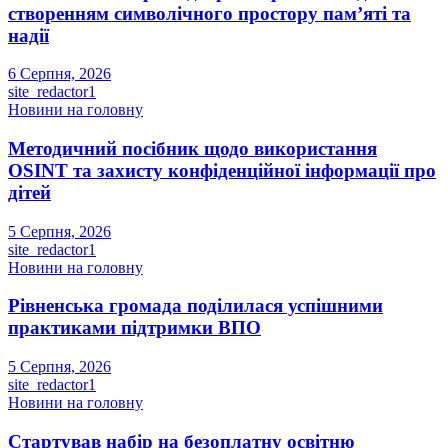
створенням символічного простору пам’яті та
надії
6 Серпня, 2026
site_redactor1
Новини на головну
Методичний посібник щодо використання
OSINT та захисту конфіденційної інформації про
дітей
5 Серпня, 2026
site_redactor1
Новини на головну
Рівненська громада поділилася успішними
практиками підтримки ВПО
5 Серпня, 2026
site_redactor1
Новини на головну
Стартував набір на безоплатну освітню