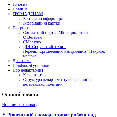
Головна
Новини
ГРОМАДЯНАМ
Контактна інформація
Інформаційні картки
Е-сервіси
Соціальний портал Мінсоцполітики
Є-Ветеран
ЄМалятко
ДІЯ. Соціальний захист
Перелік торговельних майданчиків “Пакунок
малюка”
Діяльність
Підвідомчі установи
Про департамент
Керівництво
Структура департаменту соціальної та
ветеранської політики
Останні новини
Новини на головну
У Рівненській громаді триває робота над