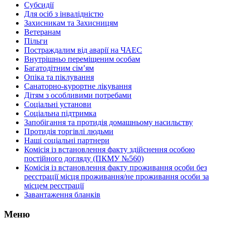
Субсидії
Для осіб з інвалідністю
Захисникам та Захисницям
Ветеранам
Пільги
Постраждалим від аварії на ЧАЕС
Внутрішньо переміщеним особам
Багатодітним сім’ям
Опіка та піклування
Санаторно-курортне лікування
Дітям з особливими потребами
Соціальні установи
Соціальна підтримка
Запобігання та протидія домашньому насильству
Протидія торгівлі людьми
Наші соціальні партнери
Комісія із встановлення факту здійснення особою
постійного догляду (ПКМУ №560)
Комісія із встановлення факту проживання особи без
реєстрації місця проживання/не проживання особи за
місцем реєстрації
Завантаження бланків
Меню