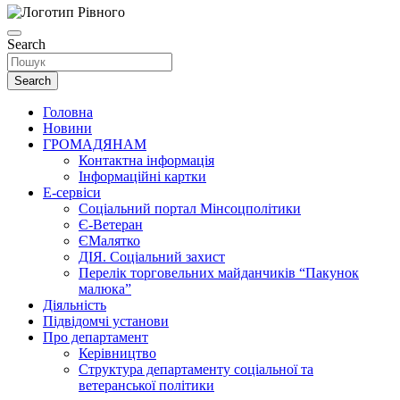
Search
Search
Головна
Новини
ГРОМАДЯНАМ
Контактна інформація
Інформаційні картки
Е-сервіси
Соціальний портал Мінсоцполітики
Є-Ветеран
ЄМалятко
ДІЯ. Соціальний захист
Перелік торговельних майданчиків “Пакунок
малюка”
Діяльність
Підвідомчі установи
Про департамент
Керівництво
Структура департаменту соціальної та
ветеранської політики