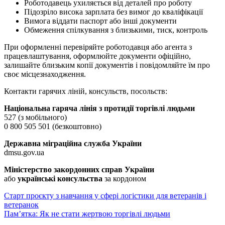
Роботодавець ухиляється від деталей про роботу
Підозріло висока зарплата без вимог до кваліфікації
Вимога віддати паспорт або інші документи
Обмеження спілкування з близькими, тиск, контроль
При оформленні перевіряйте роботодавця або агента з
працевлаштування, оформлюйте документи офіційно,
залишайте близьким копії документів і повідомляйте їм про
своє місцезнаходження.
Контакти гарячих ліній, консульств, посольств:
Національна гаряча лінія з протидії торгівлі людьми
527 (з мобільного)
0 800 505 501 (безкоштовно)
Державна міграційна служба України
dmsu.gov.ua
Міністерство закордонних справ України
або
українські консульства
за кордоном
Навігація
Старт проєкту з навчання у сфері логістики для ветеранів і
ветеранок
записів
Пам’ятка: Як не стати жертвою торгівлі людьми