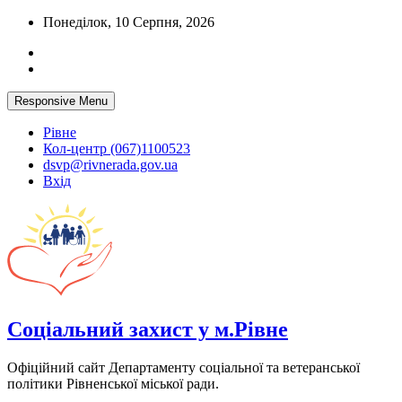
Skip
Понеділок, 10 Серпня, 2026
to
content
Responsive Menu
Рівне
Кол-центр (067)1100523
dsvp@rivnerada.gov.ua
Вхід
Соціальний захист у м.Рівне
Офіційний сайт Департаменту соціальної та ветеранської
політики Рівненської міської ради.