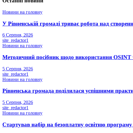
Останні новини
Новини на головну
У Рівненській громаді триває робота над створенн
6 Серпня, 2026
site_redactor1
Новини на головну
Методичний посібник щодо використання OSINT та
5 Серпня, 2026
site_redactor1
Новини на головну
Рівненська громада поділилася успішними прак
5 Серпня, 2026
site_redactor1
Новини на головну
Стартував набір на безоплатну освітню програму S