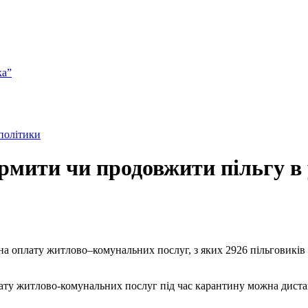
ка”
 політики
ормити чи продовжити пільгу в
а оплату житлово–комунальних послуг, з яких 2926 пільговиків у
ату житлово-комунальних послуг під час карантину можна дист