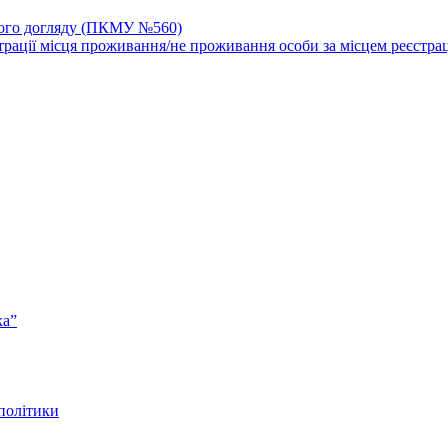
йного догляду (ПКМУ №560)
трації місця проживання/не проживання особи за місцем реєстрац
ка”
 політики