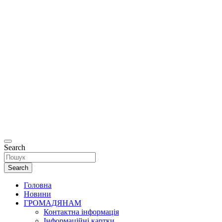
Офіційний
сайт
Департаменту
соціальної та
ветеранської
політики
Рівненської
міської ради.
Search
Search
Головна
Новини
ГРОМАДЯНАМ
Контактна інформація
Інформаційні картки