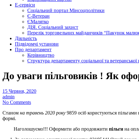
Е-сервіси
Соціальний портал Мінсоцполітики
Є-Ветеран
ЄМалятко
ДІЯ. Соціальний захист
Перелік торговельних майданчиків “Пакунок малю
Діяльність
Підвідомчі установи
Про департамент
Керівництво
Структура департаменту соціальної та ветеранської
До уваги пільговиків ! Як оф
15 Червня, 2020
admin
No Comments
Станом
на травень 2020 року
9859 осіб користуються пільгами н
формі.
Наголошуємо!!! Оформити або продовжити
пільги
на опл