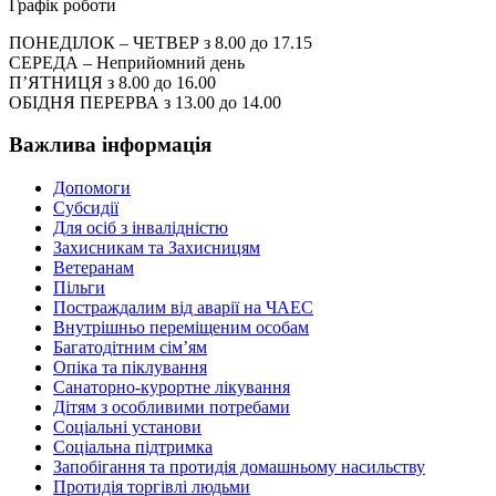
Графік роботи
ПОНЕДІЛОК – ЧЕТВЕР з 8.00 до 17.15
СЕРЕДА – Неприйомний день
П’ЯТНИЦЯ з 8.00 до 16.00
ОБІДНЯ ПЕРЕРВА з 13.00 до 14.00
Важлива інформація
Допомоги
Субсидії
Для осіб з інвалідністю
Захисникам та Захисницям
Ветеранам
Пільги
Постраждалим від аварії на ЧАЕС
Внутрішньо переміщеним особам
Багатодітним сім’ям
Опіка та піклування
Санаторно-курортне лікування
Дітям з особливими потребами
Соціальні установи
Соціальна підтримка
Запобігання та протидія домашньому насильству
Протидія торгівлі людьми