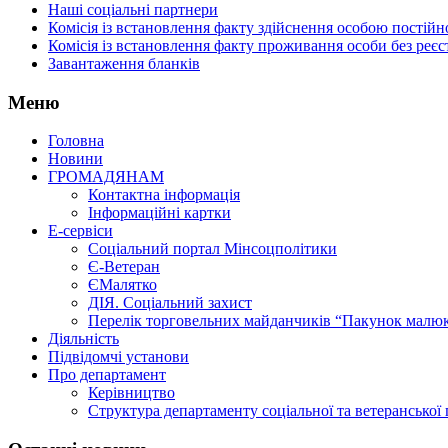
Наші соціальні партнери
Комісія із встановлення факту здійснення особою пості
Комісія із встановлення факту проживання особи без реєс
Завантаження бланків
Меню
Головна
Новини
ГРОМАДЯНАМ
Контактна інформація
Інформаційні картки
Е-сервіси
Соціальний портал Мінсоцполітики
Є-Ветеран
ЄМалятко
ДІЯ. Соціальний захист
Перелік торговельних майданчиків “Пакунок малю
Діяльність
Підвідомчі установи
Про департамент
Керівництво
Структура департаменту соціальної та ветеранської