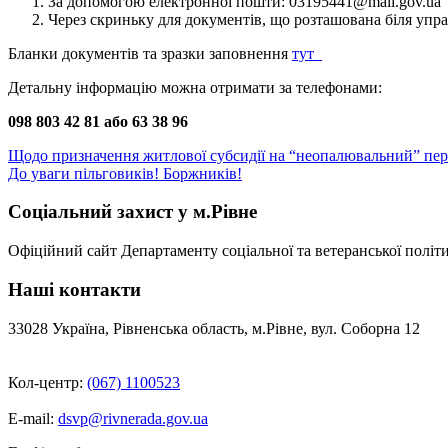
За допомогою електронної пошти: 03195441@mail.gov.ua
Через скриньку для документів, що розташована біля упра
Бланки документів та зразки заповнення
тут
Детальну інформацію можна отримати за телефонами:
098 803 42 81 або 63 38 96
Навігація
Щодо призначення житлової субсидії на “неопалювальний” пер
До уваги пільговиків! Боржників!
записів
Соціальний захист у м.Рівне
Офіційний сайт Департаменту соціальної та ветеранської політи
Наші контакти
33028 Україна, Рівненська область, м.Рівне, вул. Соборна 12
Кол-центр:
(067) 1100523
E-mail:
dsvp@rivnerada.gov.ua