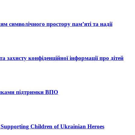
ям символічного простору пам’яті та надії
 захисту конфіденційної інформації про дітей
тиками підтримки ВПО
upporting Children of Ukrainian Heroes